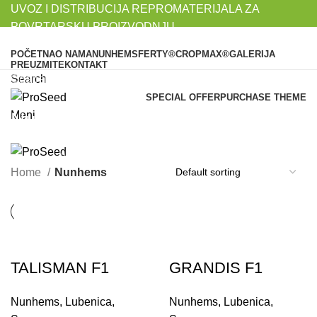
UVOZ I DISTRIBUCIJA REPROMATERIJALA ZA
POVRTARSKU PROIZVODNJU...
POČETNA
O NAMA
NUNHEMS
FERTY®
CROPMAX®
GALERIJA
PREUZMITE
KONTAKT
Search
Odaberite kategoriju
SPECIAL OFFER
PURCHASE THEME
Nunhems
Meni
Kategorije
Home
Nunhems
TALISMAN F1
GRANDIS F1
Nunhems
,
Lubenica
,
Nunhems
,
Lubenica
,