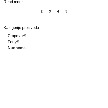
Read more
1
2
3
4
5
→
Kategorije proizvoda
Cropmax®
Ferty®
Nunhems