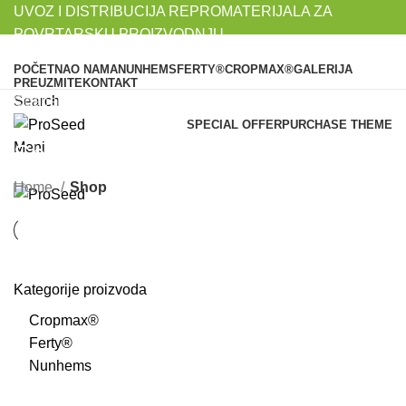
UVOZ I DISTRIBUCIJA REPROMATERIJALA ZA
POVRTARSKU PROIZVODNJU...
POČETNA
O NAMA
NUNHEMS
FERTY®
CROPMAX®
GALERIJA
PREUZMITE
KONTAKT
Search
Odaberite kategoriju
SPECIAL OFFER
PURCHASE THEME
Shop
Meni
Home
Shop
Kategorije proizvoda
Cropmax®
Ferty®
Nunhems