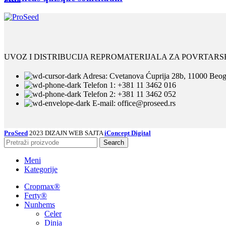
UVOZ I DISTRIBUCIJA REPROMATERIJALA ZA POVRTAR
Adresa: Cvetanova Ćuprija 28b, 11000 Beogr
Telefon 1: +381 11 3462 016
Telefon 2: +381 11 3462 052
E-mail: office@proseed.rs
ProSeed
2023 DIZAJN WEB SAJTA
iConcept Digital
Search
Meni
Kategorije
Cropmax®
Ferty®
Nunhems
Celer
Dinja