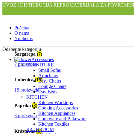
UVOZ I DISTRIBUCIJA REPROMATERIJALA ZA POVRTARS
Početna
O nama
Nunhems
Odaberite kategoriju
Šargarepa
(7)
Accessories
7 proizvoda
FURNITURE
Small Sofas
Armchairs
Lubenica
(15)
Easy Chairs
Lounge Chairs
15 proizvoda
Day Beds
KITCHEN
Kitchen Worktops
Paprika
(3)
Cooking Accessories
Kitchen Appliances
3 proizvoda
Cookware and Bakeware
Kitchen Textiles
BATHROOM
Krastavac
(1)