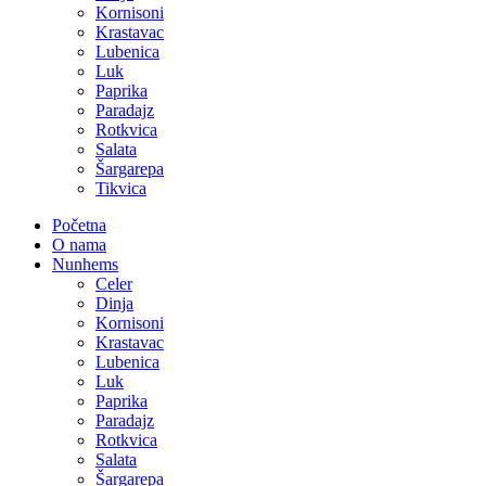
Kornisoni
Krastavac
Lubenica
Luk
Paprika
Paradajz
Rotkvica
Salata
Šargarepa
Tikvica
Početna
O nama
Nunhems
Celer
Dinja
Kornisoni
Krastavac
Lubenica
Luk
Paprika
Paradajz
Rotkvica
Salata
Šargarepa