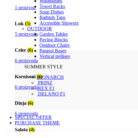
Washbasins
Towel Racks
1 proizvod
Soap Dishes
Bathtub Taps
Accessible Showers
Luk
(5)
OUTDOOR
5 proizvoda
Garden Tables
Paving Blocks
Outdoor Chairs
Celer
(6)
Parasol Bases
Vertical trellises
6 proizvoda
SUMMER STYLE
Kornisoni
(6)
MONARCH
PRINZ
6 proizvoda
REX F1
DELANO F1
Dinja
(6)
6 proizvoda
SPECIAL OFFER
PURCHASE THEME
Salata
(4)