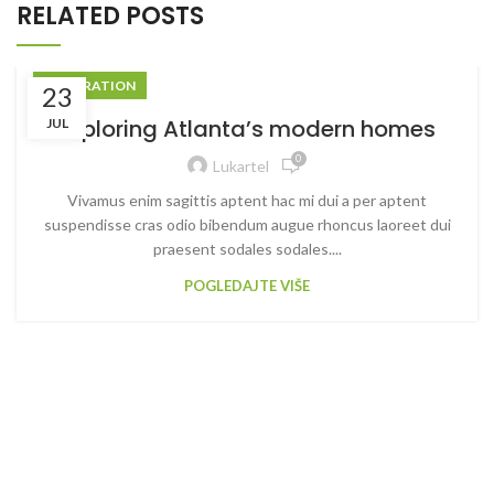
RELATED POSTS
DECORATION
23
Exploring Atlanta’s modern homes
JUL
0
Lukartel
Vivamus enim sagittis aptent hac mi dui a per aptent
suspendisse cras odio bibendum augue rhoncus laoreet dui
praesent sodales sodales....
POGLEDAJTE VIŠE