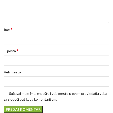
*
Ime
*
E-pošta
Veb mesto
Sačuvaj moje ime, e-poštu i veb mesto u ovom pregledaču veba
za sledeći put kada komentarišem.