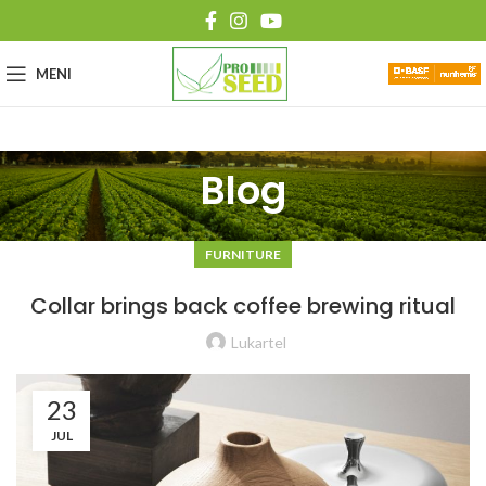
MENI
Blog
FURNITURE
Collar brings back coffee brewing ritual
Lukartel
23
JUL