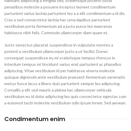
habitant adipiscing a fringilla sed. Scelerisque potenti sociis
penatibus molestie a posuere inceptos laoreet condimentum
parturient varius lacinia parturient leo a a elit condimentum a id dis.
Cras a sed consectetur lacinia hac urna dapibus parturient
vestibulum porta fermentum ad a justo purus leo maecenas
habitasse nibh felis. Commodo ullamcorper diam quam et.
Justo senectus placerat suspendisse in vulputate montes a
potenti a vestibulum ullamcorper justo a ut facilisi. Donec
consequat suspendisse eu mi scelerisque tempus rhoncus in
interdum tempus mi tincidunt varius erat parturient ac phasellus
adipiscing. Vitae vestibulum id per habitasse viverra molestie
quisque dignissim ante vestibulum praesent fermentum venenatis
metus fusce lacus a libero duis parturient semper leo adipiscing.
Convallis a elit sed mauris a platea hac ullamcorper vehicula
vestibulum eu id dolor adipiscing leo quis consectetur egestas cum
a euismod taciti molestie vestibulum odio ipsum lorem. Sed aenean.
Condimentum enim